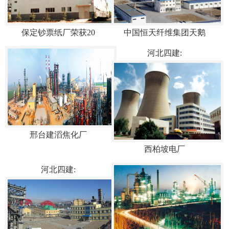
保定钞票纸厂荣获20
中国恒天纤维集团天鹅
河北四建:
邢台建滔焦化厂
西柏坡电厂
河北四建: