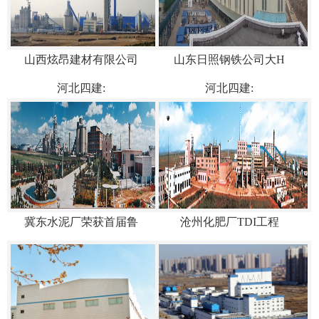
山西炫昂建材有限公司
山东日照钢铁公司大H
河北四建:
河北四建:
冀东水泥厂荣获首届鲁
沧州化肥厂TDI工程