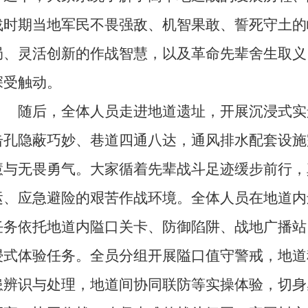
战时期当地军民不畏强敌、机智果敢、誓死守土的
局、灵活创新的作战智慧，以及革命先辈舍生取义
深受触动。
随后，全体人员走进地道遗址，开展沉浸式实
击孔隐蔽巧妙、巷道四通八达，通风排水配套设施
慧与无畏勇气。大家循着先辈战斗足迹缓步前行，
运、应急避险的艰苦作战环境。全体人员在地道内
任务依托地道内隘口关卡、防御陷阱、战地广播站
浸式体验任务。全员分组开展隘口值守警戒，地道
患辨识与处理，地道间协同联防等实操体验，切身