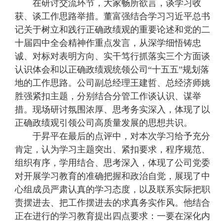
在研讨交流环节，大家畅所欲言，谈学习收
获、谈工作思路举措。董富强结合学习习近平总书
记关于树立和践行正确政绩观的重要论述和党的二
十届四中全会精神作重点发言，从深学细悟铸忠
诚、对标对表明方向、实干笃行抓落实三个方面谈
认识体会和以正确政绩观统领公司“十五五”规划落
地的工作思路。公司副总经理王建哲、总经济师姚
胜强紧扣主题，分别结合分管工作谈认识、谋举
措。现场研讨氛围浓厚、思考务实深入，体现了以
正确政绩观引领公司高质量发展的思想共识。
于昇平在最后的点评中，对本次学习给予充分
肯定，认为学习主题突出、紧扣要求，程序规范、
组织有序，学用结合、思考深入，体现了公司党委
对开展学习教育的准确把握和政治自觉，展现了中
心组成员严肃认真的学习态度，以及联系实际把职
责摆进去、把工作摆进去的求真务实作风。他结合
正在进行的学习教育提出四点要求：一要在深化内