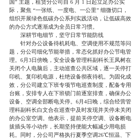
国” 主题，租赁分公司自 6 月 1 日起立足办公实
际，聚焦 “一张纸、一度电、一公里” 细微切口，
组织开展绿色低碳办公系列实践活动，让低碳高效
的办公方式逐渐成为全员日常习惯。
深耕节电细节，坚守日常节能防线
针对办公设备待机耗电、空调使用不规范等问
题，分公司细化节能举措，常态化抓好办公节电管
理。6月3日傍晚，安全设备管理科副科长王凤树在
关闭个人电脑后，主动巡查公共区域，逐一关停打
印机、复印机电源，杜绝设备彻夜待机。为固化成
效，分公司建立下班专项节电巡查制度，配备专用
台账，安排专人在下班锁门前逐室排查，确保办公
设备、空调全部断电关停。6月4日晚，综合经营管
理科副科长白文合在巡查中及时发现并关停未关闭
的办公室空调。他表示，提前关停空调、设备断电
拔插头等小动作，长期坚持便能大幅减少用电损
耗。同时，分公司严格执行夏季空调26℃恒温、下